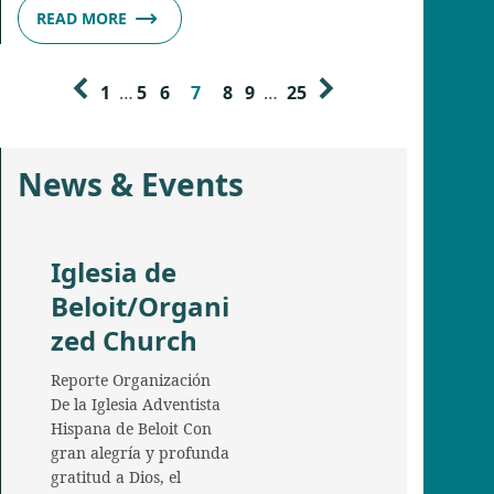
READ MORE
1
…
5
6
7
8
9
…
25
News & Events
Iglesia de
Beloit/Organi
zed Church
Reporte Organización
De la Iglesia Adventista
Hispana de Beloit Con
gran alegría y profunda
gratitud a Dios, el