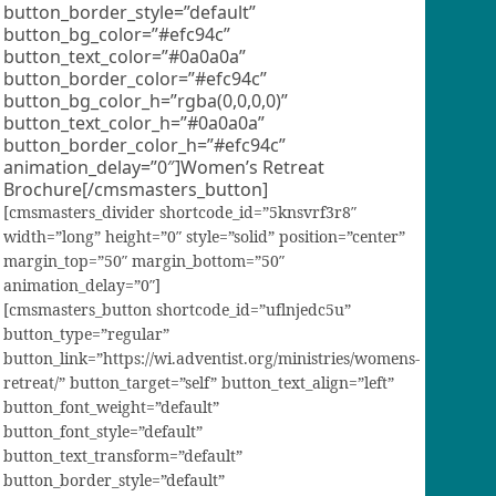
button_border_style=”default”
button_bg_color=”#efc94c”
button_text_color=”#0a0a0a”
button_border_color=”#efc94c”
button_bg_color_h=”rgba(0,0,0,0)”
button_text_color_h=”#0a0a0a”
button_border_color_h=”#efc94c”
animation_delay=”0″]Women’s Retreat
Brochure[/cmsmasters_button]
[cmsmasters_divider shortcode_id=”5knsvrf3r8″
width=”long” height=”0″ style=”solid” position=”center”
margin_top=”50″ margin_bottom=”50″
animation_delay=”0″]
[cmsmasters_button shortcode_id=”uflnjedc5u”
button_type=”regular”
button_link=”https://wi.adventist.org/ministries/womens-
retreat/” button_target=”self” button_text_align=”left”
button_font_weight=”default”
button_font_style=”default”
button_text_transform=”default”
button_border_style=”default”