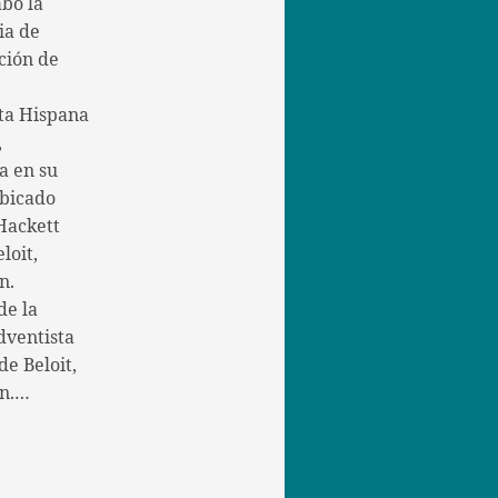
abo la
ia de
ción de
ta Hispana
,
a en su
bicado
Hackett
loit,
n.
de la
dventista
e Beloit,
in.…