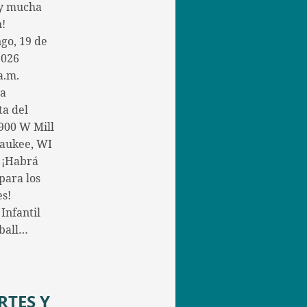
 y mucha
n!
go, 19 de
2026
a.m.
la
ta del
900 W Mill
aukee, WI
 ¡Habrá
para los
s!
Infantil
yball…
RTES Y