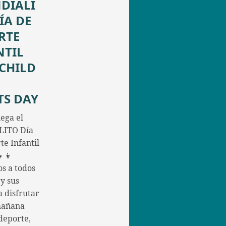
DIALI
ÍA DE
RTE
NTIL
/CHILD
TS DAY
ega el
ITO Día
te Infantil
👧👦
os a todos
 y sus
a disfrutar
mañana
deporte,