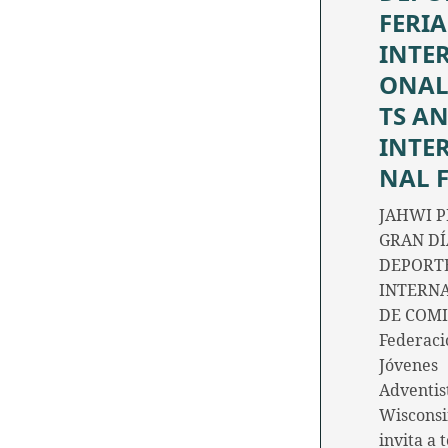
FERIA
INTE
ONAL
TS A
INTE
NAL 
JAHWI P
GRAN DÍ
DEPORTE
INTERN
DE COMI
Federaci
Jóvenes
Adventis
Wiscons
invita a 