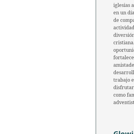
iglesias 
en un día
de comp
actividad
diversió
cristiana
oportuni
fortalec
amistade
desarroll
trabajo 
disfrutar
como fam
adventis
Glow