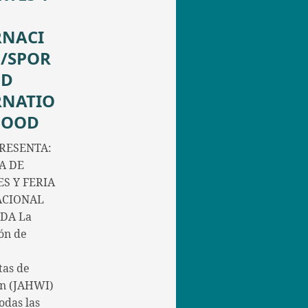
RNACI
/SPOR
ND
RNATIO
FOOD
RESENTA:
A DE
S Y FERIA
ACIONAL
DA La
ón de
tas de
in (JAHWI)
todas las