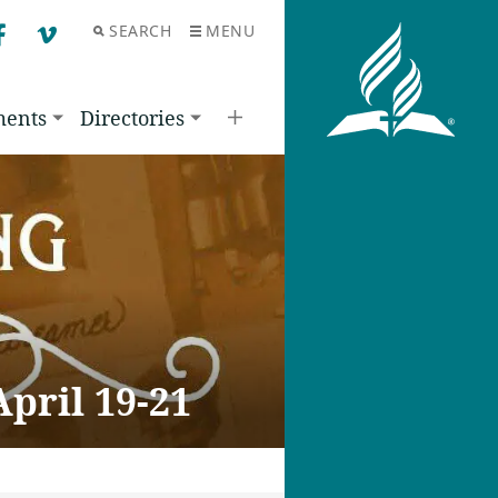
SEARCH
MENU
F
V
ments
Directories
pril 19-21