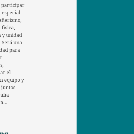
a participar
 especial
añerismo,
 física,
n y unidad
. Será una
dad para
er
s,
ar el
en equipo y
 juntos
ilia
ta…
ing