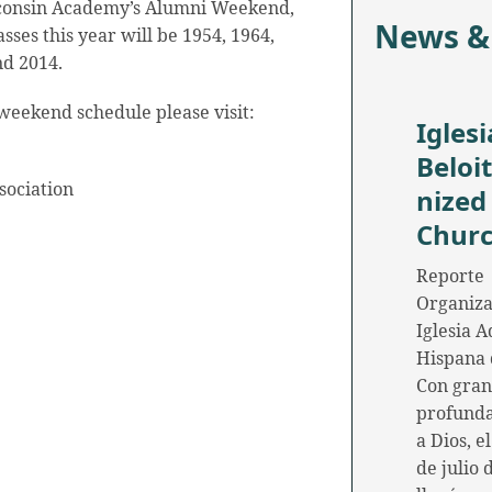
consin Academy’s Alumni Weekend,
News &
sses this year will be 1954, 1964,
nd 2014.
weekend schedule please visit:
Iglesi
Beloi
ociation
nized
Chur
Reporte
Organiza
Iglesia A
Hispana 
Con gran
profunda
a Dios, e
de julio 