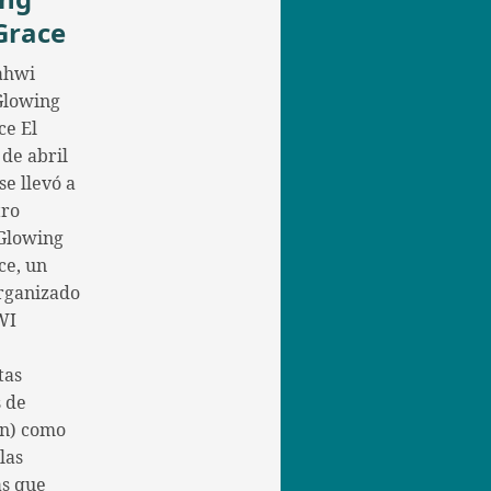
Grace
ahwi
 Glowing
ce El
 de abril
se llevó a
tro
Glowing
ce, un
rganizado
WI
tas
 de
n) como
las
as que