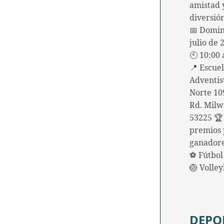
amistad
diversió
📅 Domin
julio de 
🕙 10:00 
📍 Escue
Adventis
Norte 10
Rd. Milw
53225 🏆
premios 
ganadore
⚽ Fútbol 
🏐 Volle
DEPO