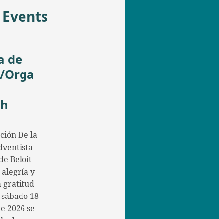
 Events
a de
t/Orga
ch
ción De la
dventista
de Beloit
 alegría y
 gratitud
l sábado 18
de 2026 se