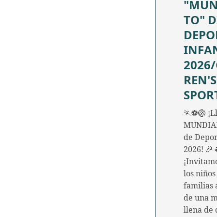
"MUN
TO" D
DEPO
INFA
2026
REN'S
SPOR
🏃⚽🏐 ¡Ll
MUNDIAL
de Depor
2026! 🎉
¡Invitam
los niños
familias 
de una 
llena de 