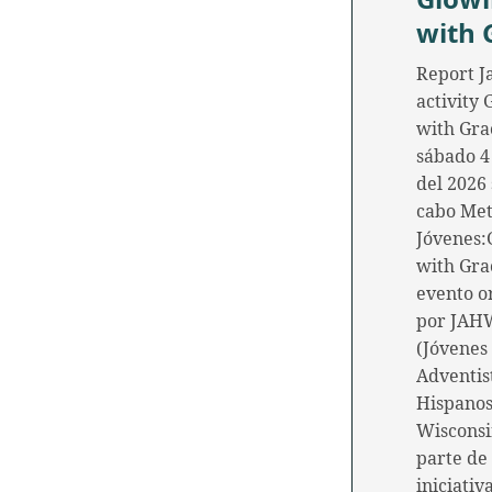
with 
Report J
activity
with Gra
sábado 4
del 2026 
cabo Me
Jóvenes:
with Gra
evento o
por JAH
(Jóvenes
Adventis
Hispanos
Wisconsi
parte de 
iniciativ