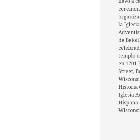
llevó a c
ceremon
organiza
la Iglesia
Adventis
de Beloit
celebrad
templo u
en 1201 
Street, Be
Wisconsi
Historia 
Iglesia A
Hispana d
Wiscons