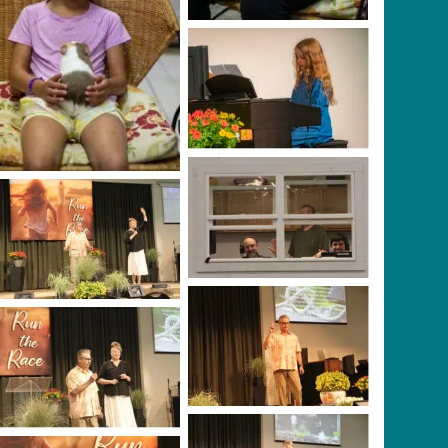
No Caption
Photo Credit: Scott
Manly
Thank You A/V Team
for keeping
everything running
Dr. Cesar & Carolann
smoothly!
De Leon
Dr. Cesar De Leon
Dr. Cesar & Carolann
De Leon