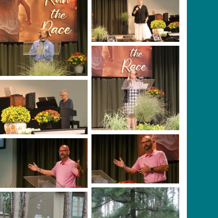
Carolann De Leon
No Caption
No Caption
No Caption
Dr. Craig Carr – Photo
Photo Credit: Scott
Credit: Scott Manly
Manly