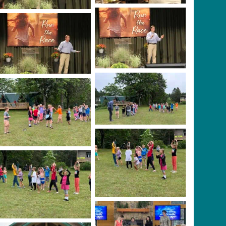
Richie Halversen
Richie Halversen
No Caption
No Caption
No Caption
No Caption