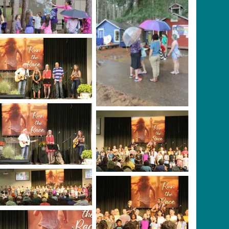
No Caption
No Caption
Terry Howard and
Friends
Terry Howard and
Juniors singing in
Friends
Pioneer Pavilion
Juniors singing in
Pioneer Pavilion
Juniors singing in
Pioneer Pavilion