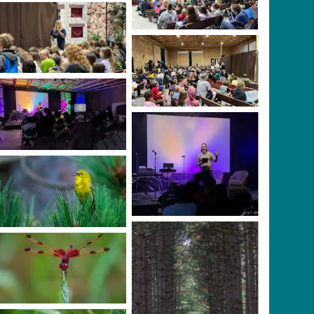
Primary Division
Primary Division
Youth Division
Youth Division
Photo Credit: Scott
Manly
Photo Credit: Scott
Manly
Photo Credit: Scott