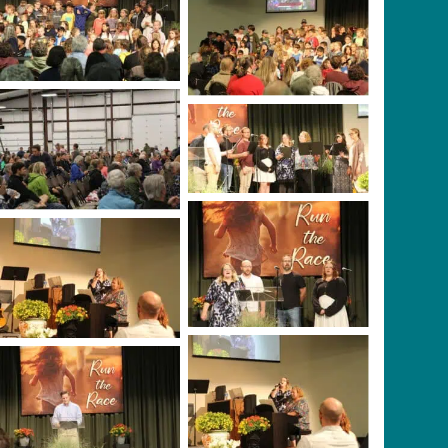
Primary Division
Primary Division
singing in Pioneer
singing in Pioneer
Pavilion
Pavilion
Lawson family
sharing their gift of
No Caption
music
Lawson family
Lawson family
sharing their gift of
sharing their gift of
music
music
Lawson family
sharing their gift of
Richie Halversen
music