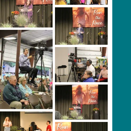
No Caption
No Caption
Executive
Secretary/Treasurer,
President, Titus
Amir Gulzar
Naftanaila
No Caption
No Caption