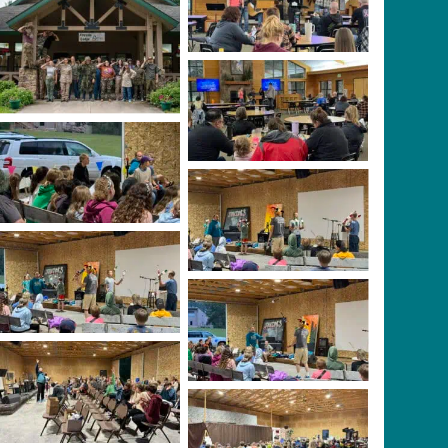
Young Adults
No Caption
Young Adults
Juniors
Juggling in Juniors
Juggling in Juniors
No Caption
Teen Division
Primary Division