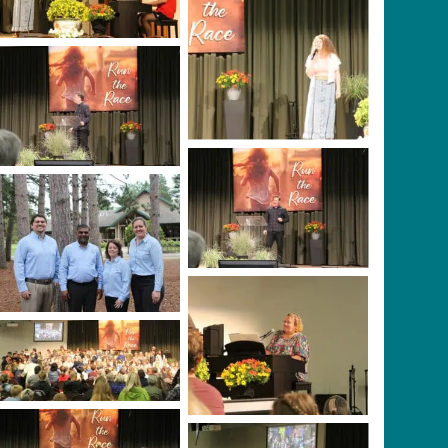
No Caption
Richie Halversen
Richie Halversen
WI Conference
Treasury Staff
Primary Division
No Caption
singing in Pioneer
Pavilion