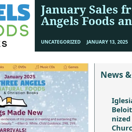
January Sales f
Angels Foods a
UNCATEGORIZED
JANUARY 13, 2025
News &
Iglesi
Beloi
nized
Chur