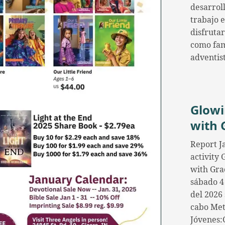
desarroll
trabajo 
disfrutar
como fam
adventis
Glow
with 
Report J
activity
with Gra
sábado 4
del 2026 
cabo Me
Jóvenes: