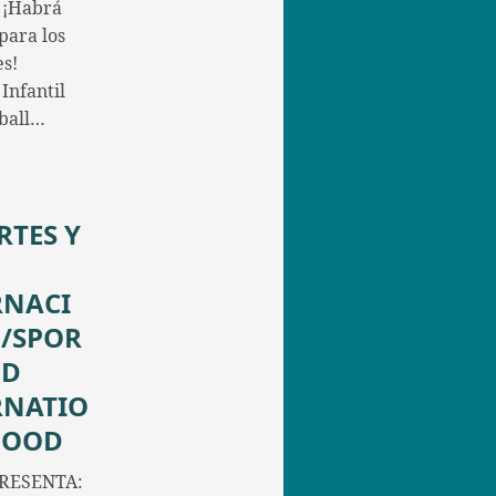
 ¡Habrá
para los
s!
Infantil
yball…
RTES Y
RNACI
/SPOR
ND
RNATIO
FOOD
RESENTA: