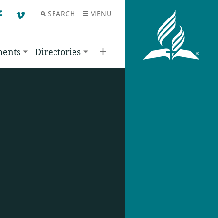
SEARCH
MENU
F
V
ments
Directories