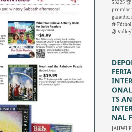
53225 🏆
premios 
ganadore
⚽ Fútbol 
🏐 Volle
DEPO
FERIA
INTE
ONAL
TS A
INTE
NAL 
JAHWI P