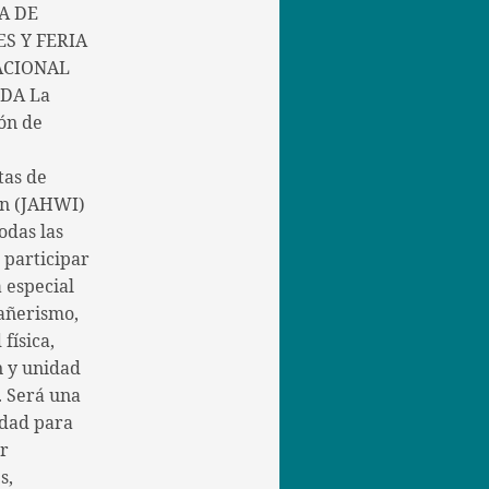
A DE
S Y FERIA
ACIONAL
DA La
ón de
tas de
in (JAHWI)
todas las
a participar
 especial
añerismo,
 física,
n y unidad
. Será una
dad para
er
s,