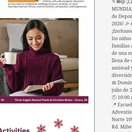
🏃⚽🏐 ¡Ll
MUNDIAL
de Depor
2026! 🎉
¡Invitam
los niños
familias 
de una 
llena de 
amistad
diversió
📅 Domin
julio de 
🕙 10:00 
📍 Escue
Adventis
Norte 10
Rd. Milw