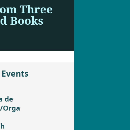
rom Three
nd Books
 Events
a de
t/Orga
ch