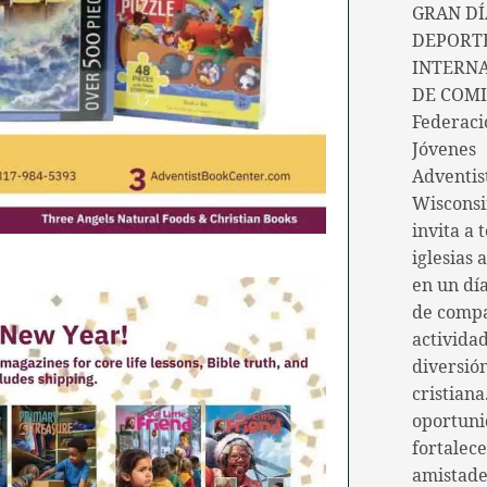
GRAN DÍ
DEPORTE
INTERN
DE COMI
Federaci
Jóvenes
Adventis
Wiscons
invita a 
iglesias 
en un día
de comp
actividad
diversió
cristiana
oportuni
fortalec
amistade