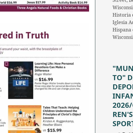
Street, Be
Wisconsi
Historia 
Iglesia A
Hispana d
Wiscons
"MUN
TO" D
DEPO
INFA
2026
REN'S
SPOR