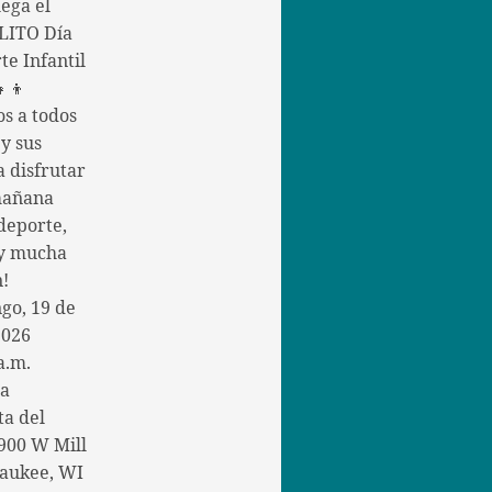
ega el
ITO Día
te Infantil
👧👦
os a todos
 y sus
a disfrutar
mañana
deporte,
 y mucha
n!
go, 19 de
2026
a.m.
la
ta del
900 W Mill
aukee, WI