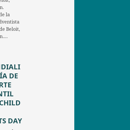
loit,
n.
de la
dventista
e Beloit,
in.…
DIALI
ÍA DE
RTE
NTIL
/CHILD
TS DAY