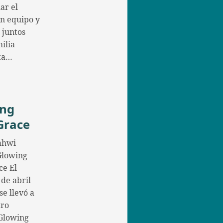
ar el
en equipo y
 juntos
ilia
ta…
ing
Grace
ahwi
 Glowing
ce El
 de abril
se llevó a
tro
Glowing