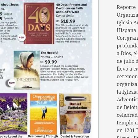
Reporte
Organiza
Iglesia A
Hispana 
Con gran
profunda
a Dios, e
de julio 
llevó a c
ceremon
organiza
la Iglesia
Adventis
de Beloit
celebrad
templo u
en 1201 