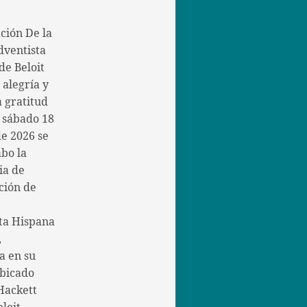
ción De la
dventista
de Beloit
 alegría y
 gratitud
l sábado 18
de 2026 se
abo la
ia de
ción de
ta Hispana
,
a en su
bicado
Hackett