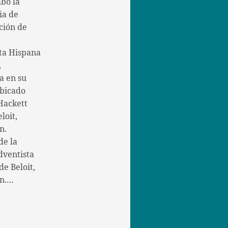
abo la
ia de
ción de
ta Hispana
,
a en su
bicado
Hackett
loit,
n.
de la
dventista
e Beloit,
in.…