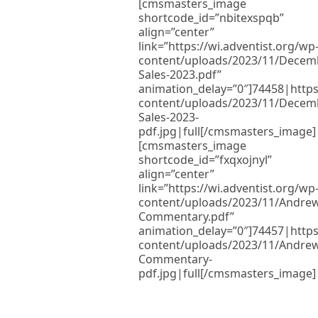
[cmsmasters_image
shortcode_id=”nbitexspqb”
align=”center”
link=”https://wi.adventist.org/wp
content/uploads/2023/11/Decem
Sales-2023.pdf”
animation_delay=”0″]74458|https:
content/uploads/2023/11/Decem
Sales-2023-
pdf.jpg|full[/cmsmasters_image]
[cmsmasters_image
shortcode_id=”fxqxojnyl”
align=”center”
link=”https://wi.adventist.org/wp
content/uploads/2023/11/Andre
Commentary.pdf”
animation_delay=”0″]74457|https:
content/uploads/2023/11/Andre
Commentary-
pdf.jpg|full[/cmsmasters_image]