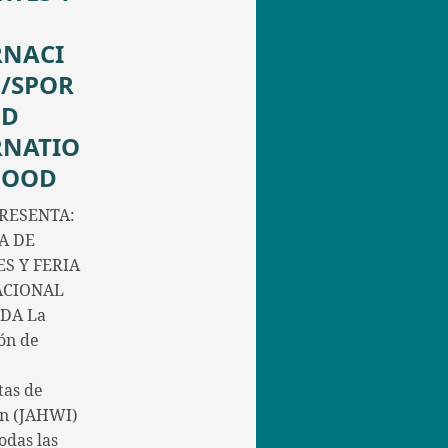
RNACI
/SPOR
ND
RNATIO
FOOD
RESENTA:
A DE
S Y FERIA
ACIONAL
DA La
ón de
tas de
in (JAHWI)
todas las