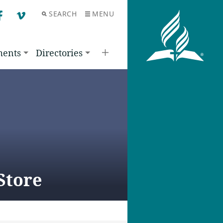
SEARCH
MENU
F
V
ments
Directories
Store