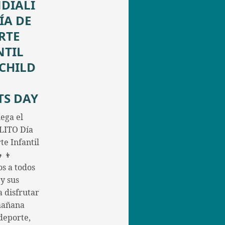
DIALI
ÍA DE
RTE
NTIL
/CHILD
TS DAY
ega el
ITO Día
te Infantil
👧👦
os a todos
 y sus
a disfrutar
mañana
deporte,