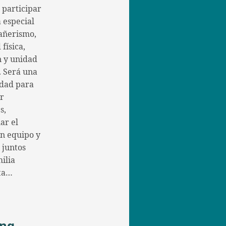
a participar
 especial
añerismo,
 física,
n y unidad
. Será una
dad para
er
s,
ar el
en equipo y
 juntos
ilia
ta…
ing