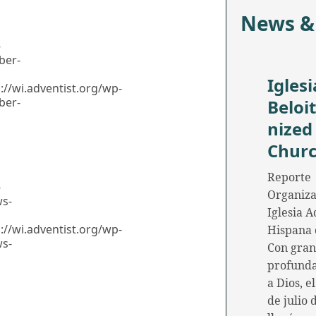
News &
-
ber-
Iglesi
//wi.adventist.org/wp-
ber-
Beloi
nized
Chur
Reporte
-
Organiza
ws-
Iglesia A
//wi.adventist.org/wp-
Hispana 
ws-
Con gran
profunda
a Dios, e
de julio 