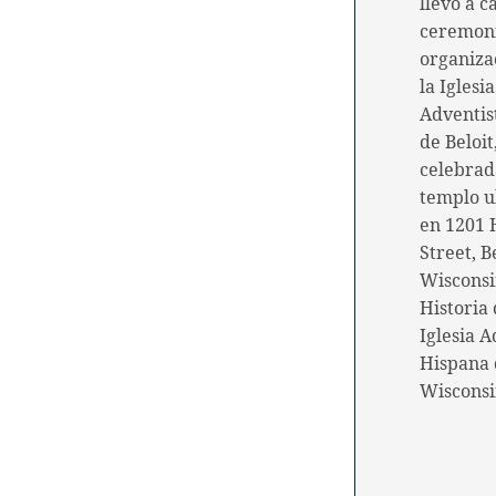
llevó a c
ceremon
organiza
la Iglesia
Adventis
de Beloit
celebrad
templo u
en 1201 
Street, Be
Wisconsi
Historia 
Iglesia A
Hispana d
Wiscons