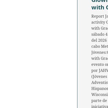
with 
Report J
activity
with Gra
sábado 4
del 2026 
cabo Me
Jóvenes:
with Gra
evento o
por JAH
(Jóvenes
Adventis
Hispanos
Wisconsi
parte de 
iniciativ