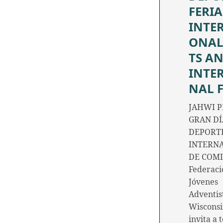
FERIA
INTE
ONAL
TS A
INTE
NAL 
JAHWI P
GRAN DÍ
DEPORTE
INTERN
DE COMI
Federaci
Jóvenes
Adventis
Wiscons
invita a 