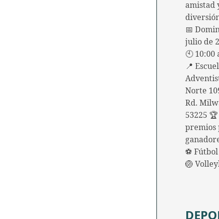
amistad
diversió
📅 Domin
julio de 
🕙 10:00 
📍 Escue
Adventis
Norte 10
Rd. Milw
53225 🏆
premios 
ganadore
⚽ Fútbol 
🏐 Volle
DEPO