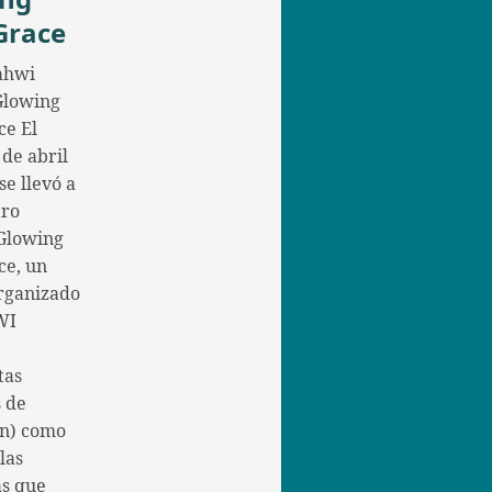
Grace
ahwi
 Glowing
ce El
 de abril
se llevó a
tro
Glowing
ce, un
rganizado
WI
tas
 de
n) como
las
as que