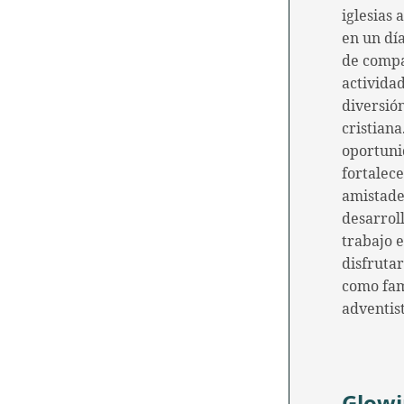
iglesias 
en un día
de comp
actividad
diversió
cristiana
oportuni
fortalec
amistade
desarroll
trabajo 
disfrutar
como fam
adventis
Glow