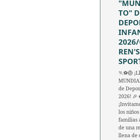
"MUN
TO" D
DEPO
INFA
2026
REN'S
SPOR
🏃⚽🏐 ¡Ll
MUNDIAL
de Depor
2026! 🎉
¡Invitam
los niños
familias 
de una 
llena de 