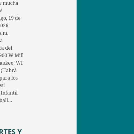
 y mucha
n!
go, 19 de
2026
a.m.
la
ta del
900 W Mill
aukee, WI
 ¡Habrá
para los
s!
Infantil
yball…
RTES Y