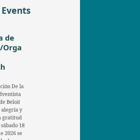
 Events
a de
t/Orga
ch
ción De la
dventista
de Beloit
 alegría y
 gratitud
l sábado 18
de 2026 se