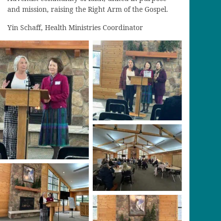
and mission, raising the Right Arm of the Gospel.
Yin Schaff, Health Ministries Coordinator
Lesa Budd – Prayer
No Caption
Ministries
Coordinator with Yin
Schaff, Health
Ministries
Coordinator
No Caption
Lesa Budd – Prayer
Ministries
Coordinator with Yin
Schaff, Health
Lesa Budd – Prayer
Ministries
Ministries