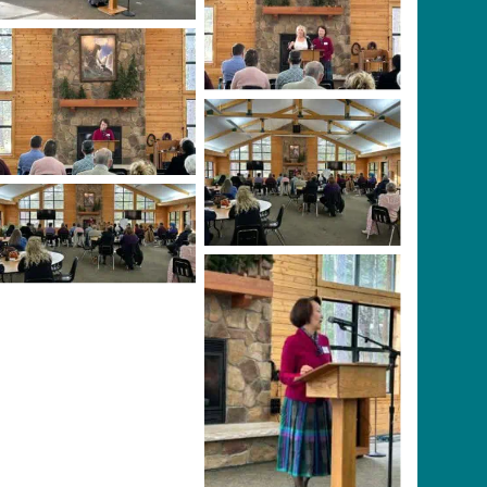
Coordinator
Coordinator with Yin
Schaff, Health
Ministries
Coordinator
Yin Schaff, Health
Ministries
Coordinator
No Caption
No Caption
Yin Schaff, Health
Ministries
Coordinator