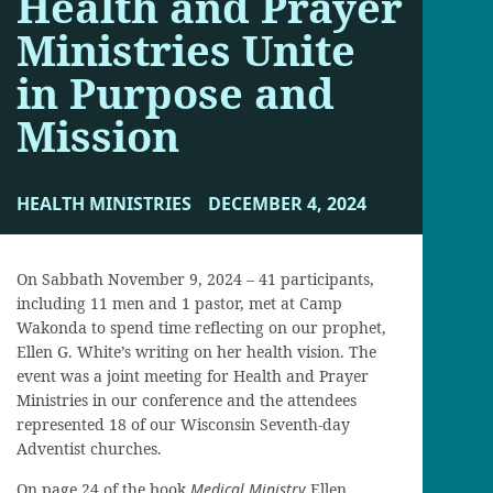
Health and Prayer
Ministries Unite
in Purpose and
Mission
HEALTH MINISTRIES
DECEMBER 4, 2024
On Sabbath November 9, 2024 – 41 participants,
including 11 men and 1 pastor, met at Camp
Wakonda to spend time reflecting on our prophet,
Ellen G. White’s writing on her health vision. The
event was a joint meeting for Health and Prayer
Ministries in our conference and the attendees
represented 18 of our Wisconsin Seventh-day
Adventist churches.
On page 24 of the book
Medical Ministry
Ellen