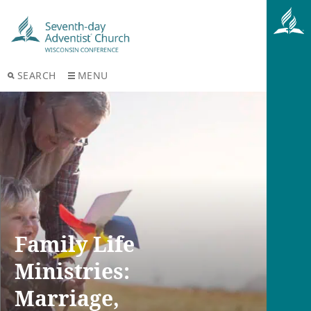
SEARCH
MENU
Family Life
Ministries:
Marriage,